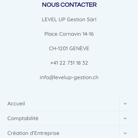
NOUS CONTACTER
LEVEL UP Gestion Sàrl
Place Cornavin 14-16
CH-1201 GENÈVE
+41 22 731 18 32
info@levelup-gestion.ch
Ouvrir
Accueil
le
menu
Ouvrir
Comptabilité
enfant
le
menu
Ouvrir
Création d’Entreprise
enfant
le