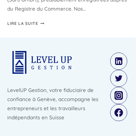
du Registre du Commerce. Nos…
SOCIÉTÉS
LIRE LA SUITE
SUISSES
CLÉS
EN
MAIN
À
VENDRE
PAR
LEVEL
UP
LevelUP Gestion, votre fiduciaire de
GESTION
confiance à Genève, accompagne les
entrepreneurs et les travailleurs
indépendants en Suisse