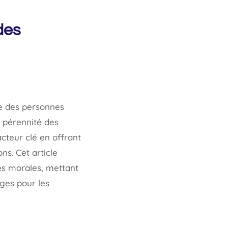
des
le des personnes
a pérennité des
teur clé en offrant
ns. Cet article
nnes morales, mettant
ages pour les