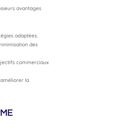
lusieurs avantages
tégies adaptées.
minimisation des
bjectifs commerciaux
 améliorer la
 PME