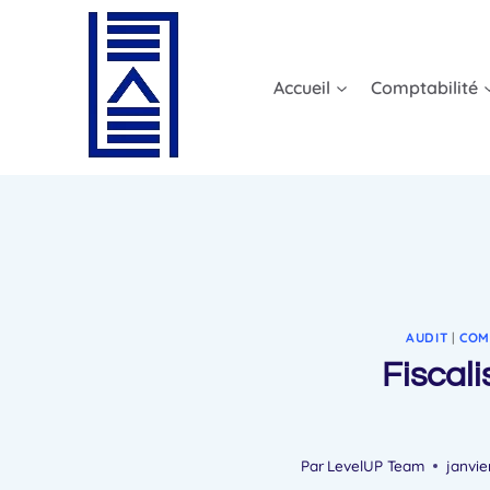
Aller
au
contenu
Accueil
Comptabilité
AUDIT
|
COM
Fiscali
Par
LevelUP Team
janvie