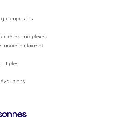
, y compris les
nancières complexes.
 manière claire et
ultiples
évolutions
rsonnes