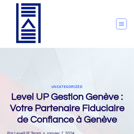
Aller
au
contenu
UNCATEGORIZED
Level UP Gestion Genève :
Votre Partenaire Fiduciaire
de Confiance à Genève
Par
LevelUP Team
janvier 7, 2024